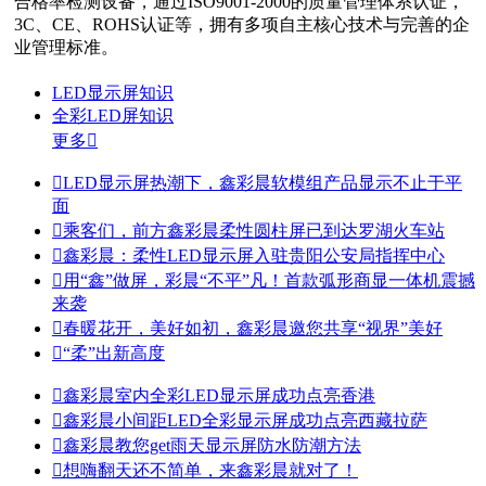
合格率检测设备，通过ISO9001-2000的质量管理体系认证，
3C、CE、ROHS认证等，拥有多项自主核心技术与完善的企
业管理标准。
LED显示屏知识
全彩LED屏知识
更多


LED显示屏热潮下，鑫彩晨软模组产品显示不止于平
面

乘客们，前方鑫彩晨柔性圆柱屏已到达罗湖火车站

鑫彩晨：柔性LED显示屏入驻贵阳公安局指挥中心

用“鑫”做屏，彩晨“不平”凡！首款弧形商显一体机震撼
来袭

春暖花开，美好如初，鑫彩晨邀您共享“视界”美好

“柔”出新高度

鑫彩晨室内全彩LED显示屏成功点亮香港

鑫彩晨小间距LED全彩显示屏成功点亮西藏拉萨

鑫彩晨教您get雨天显示屏防水防潮方法

想嗨翻天还不简单，来鑫彩晨就对了！